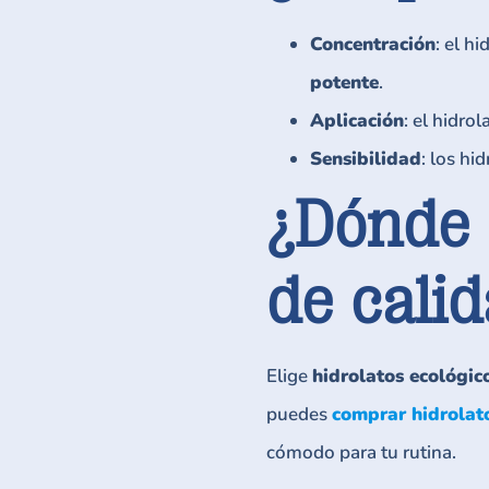
Concentración
: el h
potente
.
Aplicación
: el hidro
Sensibilidad
: los hi
¿Dónde 
de cali
Elige
hidrolatos ecológic
puedes
comprar hidrolat
cómodo para tu rutina.