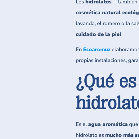
Los
hidrolatos
—también l
cosmética natural ecológ
lavanda, el romero o la sa
cuidado de la piel
.
En
Ecoaromuz
elaboramos 
propias instalaciones, gara
¿Qué es
hidrolat
Es el
agua aromática
que 
hidrolato es
mucho más s