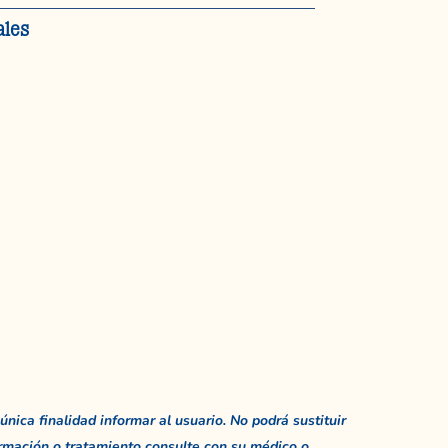
ales
única finalidad informar al usuario. No podrá sustituir
rmación o tratamiento consulte con su médico o