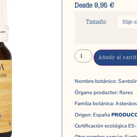
Desde
9,95
€
Tamaño
Añadir al carri
Nombre botánico:
Santoli
Órgano productor: flores
Familia botánica: Asteráce
Origen: España
PRODUCC
Certificación ecológica 
Otro nombre común: Santo