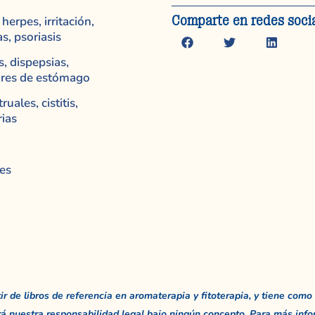
Comparte en redes soci
herpes, irritación,
s, psoriasis
s, dispepsias,
ores de estómago
ales, cistitis,
rias
es
 de libros de referencia en aromaterapia y fitoterapia, y tiene como 
á nuestra responsabilidad legal bajo ningún concepto. Para más info