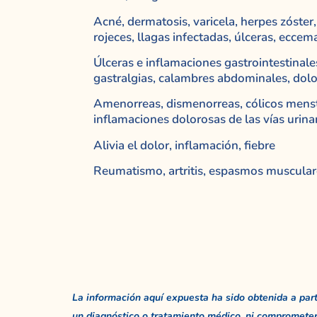
Acné, dermatosis, varicela, herpes zóster, 
rojeces, llagas infectadas, úlceras, eccema
Úlceras e inflamaciones gastrointestinale
gastralgias, calambres abdominales, dol
Amenorreas, dismenorreas, cólicos menstru
inflamaciones dolorosas de las vías urina
Alivia el dolor, inflamación, fiebre
Reumatismo, artritis, espasmos muscular
La información aquí expuesta ha sido obtenida a partir
un diagnóstico o tratamiento médico, ni comprometer