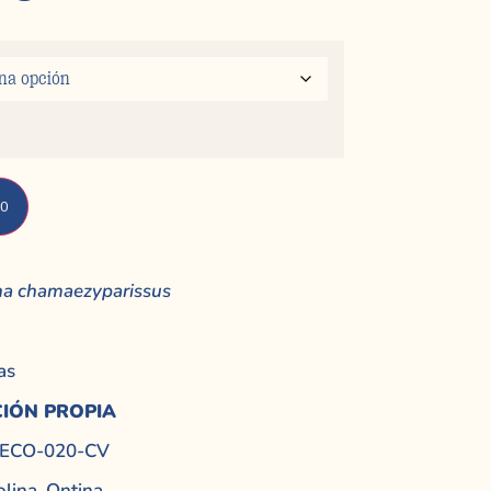
to
na chamaezyparissus
as
IÓN PROPIA
ES-ECO-020-CV
lina, Ontina