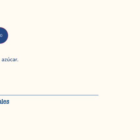
to
 azúcar.
ales