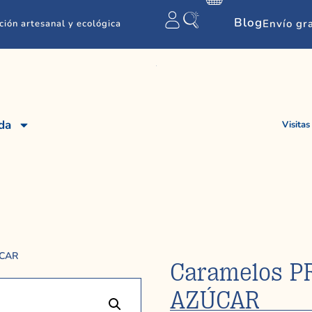
Blog
Envío gr
ción artesanal y ecológica
da
Visitas
ÚCAR
Caramelos P
AZÚCAR