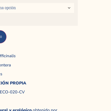
to
fficinalis
entera
as
IÓN PROPIA
ES-ECO-020-CV
ural y ecológico
obtenido por