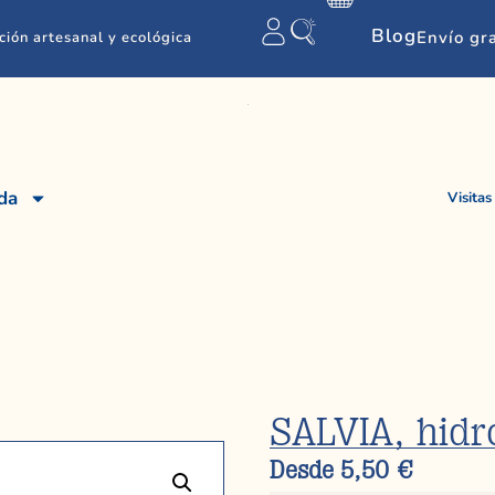
Blog
Envío gr
ción artesanal y ecológica
da
Visitas
SALVIA, hidro
Desde
5,50
€